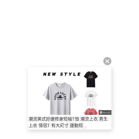
潮流美式好運修身短袖T恤 潮流上衣 男生
上衣 情侶T 有大尺寸 運動短
【NZJN2510】