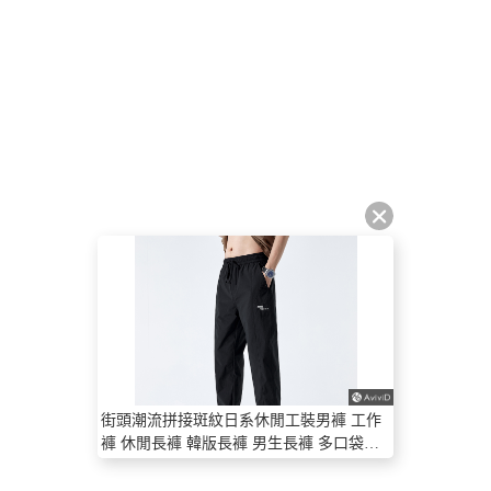
街頭潮流拼接斑紋日系休閒工裝男褲 工作
褲 休閒長褲 韓版長褲 男生長褲 多口袋褲
【NZ9822】