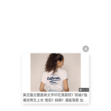
美式復古雙面英文字印花落肩短T 短袖T恤
潮流男生上衣 情侶T 純棉T 滿版落肩 加大
尺碼【NTJ871】