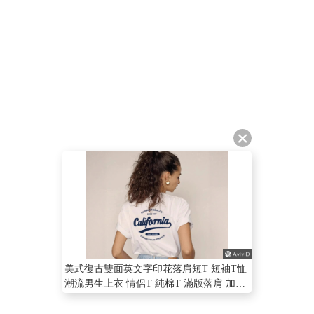
美式復古雙面英文字印花落肩短T 短袖T恤
潮流男生上衣 情侶T 純棉T 滿版落肩 加大
尺碼【NTJ871】