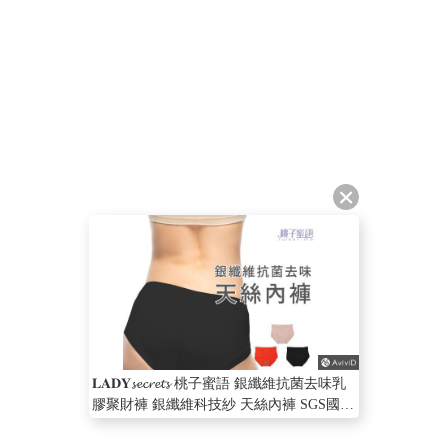
𝐋𝐀𝐃𝐘𝓼𝓮𝓬𝓻𝓮𝓽𝓼 桃子蜜語 銀纖維抗菌去味乳
膠聚財褲 銀纖維科技紗 天絲內褲 SGS國際
認證 天絲面料 親膚 柔軟 健康內褲 舒適內
褲 涼感內褲