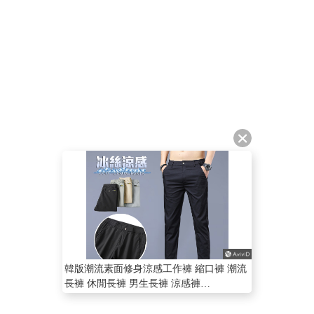
韓版潮流素面修身涼感工作褲 縮口褲 潮流
長褲 休閒長褲 男生長褲 涼感褲
【NZC9118】