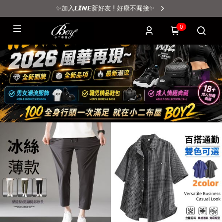
✨加入𝙇𝙄𝙉𝙀新好友 ! 好康不漏接✨
0