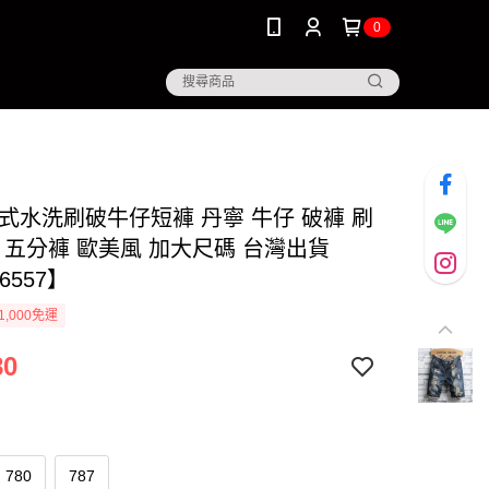
0
美式水洗刷破牛仔短褲 丹寧 牛仔 破褲 刷
 五分褲 歐美風 加大尺碼 台灣出貨
6557】
1,000免運
80
780
787