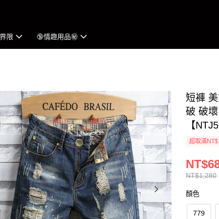
界限
🔞情趣用品㊙︎
短褲 
破 破壞
【NTJ5
超取滿NT$
NT$6
NT$1,280
顏色
779