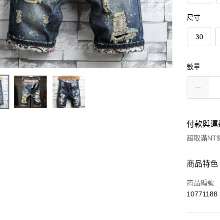
尺寸
30
數量
付款與運
超取滿NT$
付款方式
商品特色
信用卡一
商品編號
10771188
超商取貨
LINE Pay