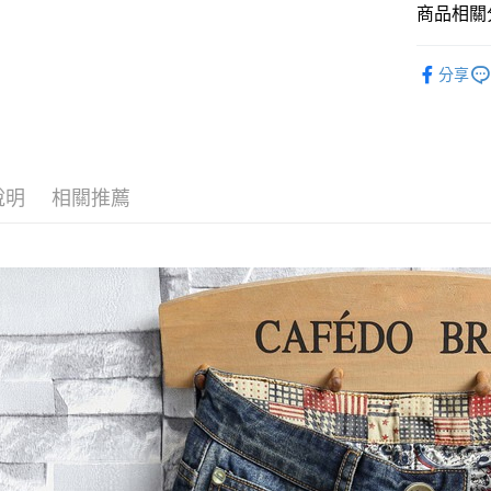
商品相關分
Apple Pay
型男界限
分享
街口支付
◎ 男裝褲
悠遊付
Google Pa
說明
相關推薦
全盈+PAY
ATM付款
運送方式
全家付款
每筆NT$6
付款後全
每筆NT$6
7-11付款