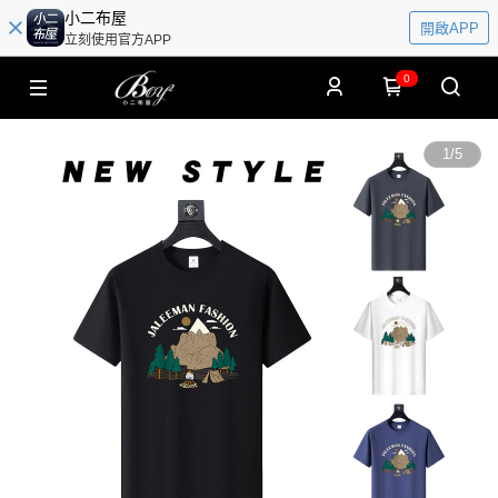
小二布屋
開啟APP
立刻使用官方APP
0
1
/
5