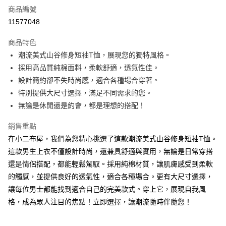
商品編號
超商取貨付款
11577048
LINE Pay
商品特色
Apple Pay
潮流美式山谷修身短袖T恤，展現您的獨特風格。
採用高品質純棉面料，柔軟舒適，透氣性佳。
街口支付
設計簡約卻不失時尚感，適合各種場合穿著。
Google Pay
特別提供大尺寸選擇，滿足不同需求的您。
無論是休閒還是約會，都是理想的搭配！
ATM付款
銷售重點
運送方式
在小二布屋，我們為您精心挑選了這款潮流美式山谷修身短袖T恤。
全家付款取貨
這款男生上衣不僅設計時尚，還兼具舒適與實用，無論是日常穿搭
每筆NT$60，滿NT$1,000(含以上)免運費
還是情侶搭配，都能輕鬆駕馭。採用純棉材質，讓肌膚感受到柔軟
的觸感，並提供良好的透氣性，適合各種場合。更有大尺寸選擇，
付款後全家取貨
讓每位男士都能找到適合自己的完美款式。穿上它，展現自我風
每筆NT$60，滿NT$1,000(含以上)免運費
格，成為眾人注目的焦點！立即選擇，讓潮流隨時伴隨您！
7-11付款取貨