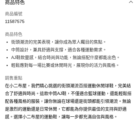
商品特色
信用卡一次付款
商品編號
超商取貨付款
11587575
LINE Pay
商品特色
Apple Pay
街頭潮流的完美表現，讓你成為眾人矚目的焦點。
中筒設計，兼具舒適與支撐，適合各種運動需求。
街口支付
AJ鞋款靈感，結合時尚與功能，無論搭配什麼都能出色。
Google Pay
輕鬆應對每一場比賽或休閒時光，展現你的活力與風格。
ATM付款
銷售重點
在小二布屋，我們精心挑選的街頭潮流百搭運動休閒球鞋，完美結
運送方式
合了舒適與時尚。這款中筒AJ鞋，不僅適合籃球運動，還能輕鬆搭
全家付款取貨
配各種風格的服裝，讓你無論在球場還是街頭都能引領潮流。無論
每筆NT$60，滿NT$1,000(含以上)免運費
是激烈的運動還是日常休閒，它都能為你提供最佳的支持與舒適
感。選擇小二布屋的運動鞋，讓每一步都充滿自信與風格。
付款後全家取貨
每筆NT$60，滿NT$1,000(含以上)免運費