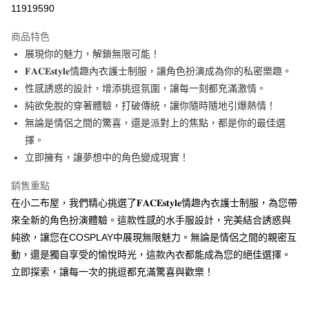
11919590
LINE Pay
商品特色
Apple Pay
展現你的魅力，解鎖無限可能！
𝐅𝐀𝐂𝐄𝐬𝐭𝐲𝐥𝐞情趣內衣護士制服，讓角色扮演成為你的私密樂趣。
街口支付
性感誘惑的設計，增添挑逗氛圍，讓每一刻都充滿激情。
Google Pay
純欲免脫的穿著體驗，打破傳統，讓你隨時隨地引爆熱情！
無論是情侶之間的驚喜，還是派對上的焦點，都是你的最佳選
ATM付款
擇。
立即擁有，讓夢想中的角色變成現實！
運送方式
全家付款取貨
銷售重點
每筆NT$60，滿NT$1,000(含以上)免運費
在小二布屋，我們精心挑選了𝐅𝐀𝐂𝐄𝐬𝐭𝐲𝐥𝐞情趣內衣護士制服，為您帶
來全新的角色扮演體驗。這款性感的水手服設計，完美結合誘惑與
付款後全家取貨
純欲，讓您在COSPLAY中展現無限魅力。無論是情侶之間的親密互
每筆NT$60，滿NT$1,000(含以上)免運費
動，還是獨自享受的愉悅時光，這款內衣都能成為您的絕佳選擇。
7-11付款取貨
立即探索，讓每一次的挑逗都充滿驚喜與歡樂！
每筆NT$60，滿NT$1,000(含以上)免運費