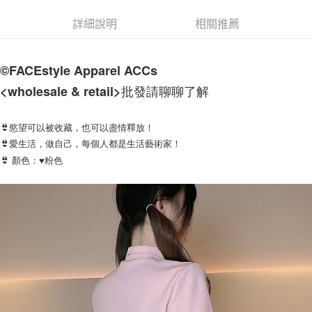
付款後7-11取貨
詳細說明
相關推薦
每筆NT$60，滿NT$1,000(含以上)免運費
宅配
©FACEstyle Apparel ACCs          
每筆NT$120，滿NT$1,200(含以上)免運費
<wholesale & retail>批發請聊聊了解
👙慾望可以被收藏，也可以盡情釋放！
👙愛生活，做自己，每個人都是生活藝術家！
👙 顏色：♥粉色