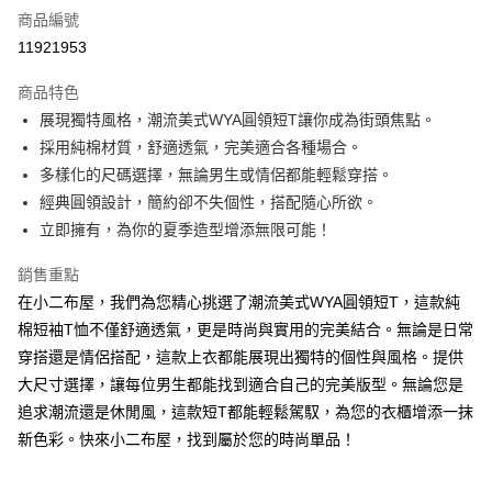
商品編號
超商取貨付款
11921953
LINE Pay
商品特色
Apple Pay
展現獨特風格，潮流美式WYA圓領短T讓你成為街頭焦點。
採用純棉材質，舒適透氣，完美適合各種場合。
街口支付
多樣化的尺碼選擇，無論男生或情侶都能輕鬆穿搭。
Google Pay
經典圓領設計，簡約卻不失個性，搭配隨心所欲。
立即擁有，為你的夏季造型增添無限可能！
ATM付款
銷售重點
運送方式
在小二布屋，我們為您精心挑選了潮流美式WYA圓領短T，這款純
全家付款取貨
棉短袖T恤不僅舒適透氣，更是時尚與實用的完美結合。無論是日常
每筆NT$60，滿NT$1,000(含以上)免運費
穿搭還是情侶搭配，這款上衣都能展現出獨特的個性與風格。提供
大尺寸選擇，讓每位男生都能找到適合自己的完美版型。無論您是
付款後全家取貨
追求潮流還是休閒風，這款短T都能輕鬆駕馭，為您的衣櫃增添一抹
每筆NT$60，滿NT$1,000(含以上)免運費
新色彩。快來小二布屋，找到屬於您的時尚單品！
7-11付款取貨