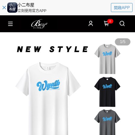
小二布屋
開啟APP
立刻使用官方APP
0
1
/
5