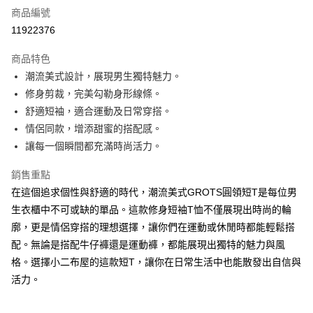
商品編號
超商取貨付款
11922376
LINE Pay
商品特色
Apple Pay
潮流美式設計，展現男生獨特魅力。
修身剪裁，完美勾勒身形線條。
街口支付
舒適短袖，適合運動及日常穿搭。
Google Pay
情侶同款，增添甜蜜的搭配感。
讓每一個瞬間都充滿時尚活力。
ATM付款
銷售重點
運送方式
在這個追求個性與舒適的時代，潮流美式GROTS圓領短T是每位男
全家付款取貨
生衣櫃中不可或缺的單品。這款修身短袖T恤不僅展現出時尚的輪
每筆NT$60，滿NT$1,000(含以上)免運費
廓，更是情侶穿搭的理想選擇，讓你們在運動或休閒時都能輕鬆搭
配。無論是搭配牛仔褲還是運動褲，都能展現出獨特的魅力與風
付款後全家取貨
格。選擇小二布屋的這款短T，讓你在日常生活中也能散發出自信與
每筆NT$60，滿NT$1,000(含以上)免運費
活力。
7-11付款取貨