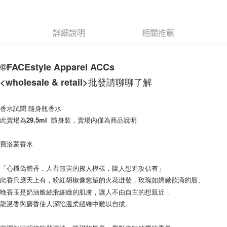
每筆NT$60，滿NT$1,000(含以上)免運費
付款後7-11取貨
詳細說明
相關推薦
每筆NT$60，滿NT$1,000(含以上)免運費
宅配
©FACEstyle Apparel ACCs          
每筆NT$120，滿NT$1,200(含以上)免運費
<wholesale & retail>批發請聊聊了解             
香水試聞 隨身瓶香水
此賣場為29.5ml  隨身裝，賣場內僅為商品說明
費洛蒙香水
「心機偽體香，人畜無害的撩人模樣，讓人想進攻佔有」
此香只應天上有，粉紅胡椒像慾望的火花迸發，玫瑰如嬌嫩欲滴的唇、
晚香玉是奶油般絲滑細緻的肌膚，讓人不由自主的想親近，
龍涎香與麝香使人深陷溫柔繾綣中難以自拔。