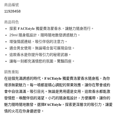
商品編號
超商取貨付款
11928458
LINE Pay
商品特色
Apple Pay
探索 𝐅𝐀𝐂𝐄𝐬𝐭𝐲𝐥𝐞 獨愛費洛蒙香水，讓魅力隨身而行。
29ml 隨身瓶設計，隨時隨地散發誘惑魅力。
街口支付
增強情感連結，吸引伴侶的注意力。
Google Pay
適合男女使用，無論場合皆可展現自信。
這款香水是你提升吸引力的秘密武器。
ATM付款
讓每一刻都充滿情慾的氛圍，驚豔四座。
運送方式
銷售重點
全家付款取貨
在這個充滿誘惑的時代，𝐅𝐀𝐂𝐄𝐬𝐭𝐲𝐥𝐞 獨愛費洛蒙香水隨身瓶，為你
每筆NT$60，滿NT$1,000(含以上)免運費
增添無窮魅力。每一噴都是精心調配的禁果效應，讓你在聚會或約
會中自信滿滿，吸引目光。無論是男用還是女用，這款香水都能激
付款後全家取貨
發情慾，喚醒伴侶的渴望。小巧的隨身瓶設計，方便攜帶，讓你的
每筆NT$60，滿NT$1,000(含以上)免運費
魅力隨時隨地散發。選擇𝐅𝐀𝐂𝐄𝐬𝐭𝐲𝐥𝐞，探索更深層次的吸引力，讓愛
7-11付款取貨
情的火花在你身邊迸發。