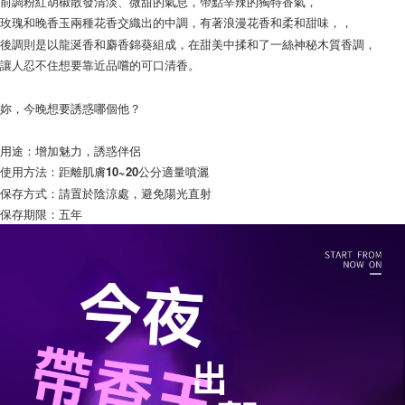
前調粉紅胡椒散發清淡、微甜的氣息，帶點辛辣的獨特香氣，
玫瑰和晚香玉兩種花香交織出的中調，有著浪漫花香和柔和甜味，，
後調則是以龍涎香和麝香錦葵組成，在甜美中揉和了一絲神秘木質香調，
讓人忍不住想要靠近品嚐的可口清香。
妳，今晚想要誘惑哪個他？
用途：增加魅力，誘惑伴侶
使用方法：距離肌膚10~20公分適量噴灑
保存方式：請置於陰涼處，避免陽光直射
保存期限：五年