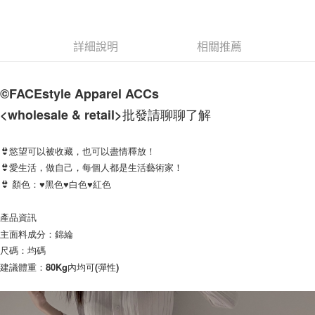
7-11付款取貨
每筆NT$60，滿NT$1,000(含以上)免運費
詳細說明
相關推薦
付款後7-11取貨
每筆NT$60，滿NT$1,000(含以上)免運費
©FACEstyle Apparel ACCs  
宅配
<wholesale & retail>批發請聊聊了解    
每筆NT$120，滿NT$1,200(含以上)免運費
👙慾望可以被收藏，也可以盡情釋放！
👙愛生活，做自己，每個人都是生活藝術家！  
👙 顏色：♥黑色♥白色♥紅色
產品資訊   
主面料成分：錦綸
尺碼：均碼   
建議體重：80Kg內均可(彈性)