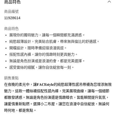
商品特色
信用卡一次付款
商品編號
超商取貨付款
11928614
LINE Pay
商品特色
Apple Pay
展現你的獨特魅力，讓每一個瞬間都充滿誘惑。
純慾超薄設計，完美貼合肌膚，帶來無與倫比的舒適感。
街口支付
開檔設計，隨時準備迎接浪漫挑逗。
Google Pay
搭配性感內褲，讓你的情趣時刻更具魅力。
無論是角色扮演或是浪漫約會，都是完美選擇。
ATM付款
感受雷絲的細膩，讓你自信綻放每一刻。
運送方式
銷售重點
全家付款取貨
在夜晚的柔光中，讓𝐅𝐀𝐂𝐄𝐬𝐭𝐲𝐥𝐞的純慾超薄性感吊帶襪為您增添無限
每筆NT$60，滿NT$1,000(含以上)免運費
魅力。這款一體絲襪搭配性感內褲，完美展現曲線，讓每一個細節
都散發誘惑。無論是角色扮演還是情趣睡衣，皆能瞬間提升氣氛，
付款後全家取貨
讓愛情重新點燃。選擇小二布屋，讓您在浪漫中自信綻放，無論何
每筆NT$60，滿NT$1,000(含以上)免運費
時何地，都是焦點。