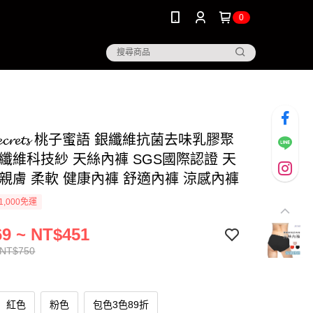
0
𝐘𝓼𝓮𝓬𝓻𝓮𝓽𝓼 桃子蜜語 銀纖維抗菌去味乳膠聚
銀纖維科技紗 天絲內褲 SGS國際認證 天
 親膚 柔軟 健康內褲 舒適內褲 涼感內褲
1,000免運
9 ~ NT$451
 NT$750
紅色
粉色
包色3色89折