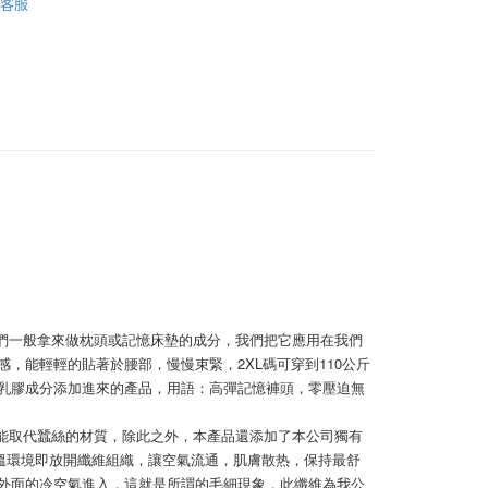
客服
0，滿NT$1,000(含以上)免運費
20，滿NT$1,200(含以上)免運費
我們一般拿來做枕頭或記憶床墊的成分，我們把它應用在我們
，能輕輕的貼著於腰部，慢慢束緊，2XL碼可穿到110公斤
乳膠成分添加進來的產品，用語：高彈記憶褲頭，零壓迫無
一能取代蠶絲的材質，除此之外，本產品還添加了本公司獨有
遇高溫環境即放開纖維組織，讓空氣流通，肌膚散热，保持最舒
外面的冷空氣進入，這就是所謂的毛細現象，此纖維為我公