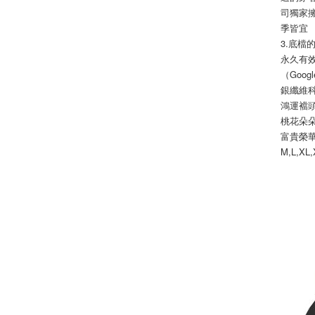
司獨家
季皆宜
3.底
永久有效
（Go
銀纖維
鴻運襠
桃花朵
富貴榮
M,L,X