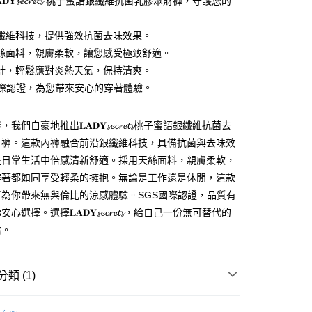
𝐀𝐃𝐘𝓼𝓮𝓬𝓻𝓮𝓽𝓼 桃子蜜語銀纖維抗菌乳膠聚財褲，守護您的
纖維科技，提供強效抗菌去味效果。
絲面料，親膚柔軟，讓您感受極致舒適。
計，輕鬆應對炎熱天氣，保持清爽。
y
國際認證，為您帶來安心的穿著體驗。
們自豪地推出𝐋𝐀𝐃𝐘𝓼𝓮𝓬𝓻𝓮𝓽𝓼桃子蜜語銀纖維抗菌去
財褲。這款內褲融合前沿銀纖維科技，具備抗菌與去味效
在日常生活中倍感清新舒適。採用天絲面料，親膚柔軟，
取貨
穿著都如同享受輕柔的擁抱。無論是工作還是休閒，這款
0，滿NT$1,000(含以上)免運費
將為你帶來無與倫比的涼感體驗。SGS國際認證，品質有
選擇。選擇𝐋𝐀𝐃𝐘𝓼𝓮𝓬𝓻𝓮𝓽𝓼，給自己一份無可替代的
家取貨
信。
0，滿NT$1,000(含以上)免運費
取貨
類 (1)
0，滿NT$1,000(含以上)免運費
身衣物
1取貨