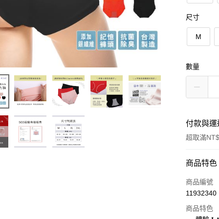
尺寸
M
數量
付款與運
超取滿NT$
付款方式
商品特色
信用卡一
商品編號
11932340
超商取貨
商品特色
LINE Pay