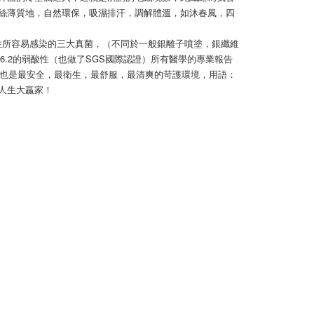
絲薄質地，自然環保，吸濕排汗，調解體溫，如沐春風，四
女性所容易感染的三大真菌，（不同於一般銀離子噴塗，銀纖維
6.2的弱酸性（也做了SGS國際認證）所有醫學的專業報告
菌，也是最安全，最衛生，最舒服，最清爽的苛護環境，用語：
人生大贏家！