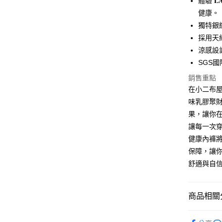
體驗 𝐋
健康。
Apple Pay
獨特銀
街口支付
採用天
涼感設
Google Pa
SGS
ATM付款
銷售重點
在小二布屋，我
味乳膠聚
運送方式
果，讓你
全家付款
讓每一次
每筆NT$6
健康內褲
保障，讓你安心
付款後全
舒適與自
每筆NT$6
7-11付款
商品相關分
每筆NT$6
◎男女貼
付款後7-1