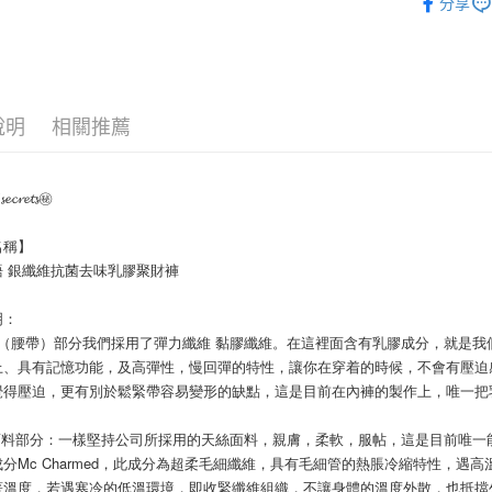
分享
每筆NT$6
宅配
每筆NT$1
說明
相關推薦
𝓬𝓻𝓮𝓽𝓼㊙︎
稱】  
 銀纖維抗菌去味乳膠聚財褲 
明：
頭（腰帶）部分我們採用了彈力纖維 黏膠纖維。在這裡面含有乳膠成分，就是
上、具有記憶功能，及高彈性，慢回彈的特性，讓你在穿着的時候，不會有壓迫感
覺得壓迫，更有別於鬆緊帶容易變形的缺點，這是目前在內褲的製作上，唯一把
體面料部分：一樣堅持公司所採用的天絲面料，親膚，柔軟，服帖，這是目前唯
分Mc Charmed，此成分為超柔毛細纖維，具有毛細管的熱脹冷縮特性，
著溫度，若遇寒冷的低溫環境，即收緊纖維組織，不讓身體的溫度外散，也抵擋