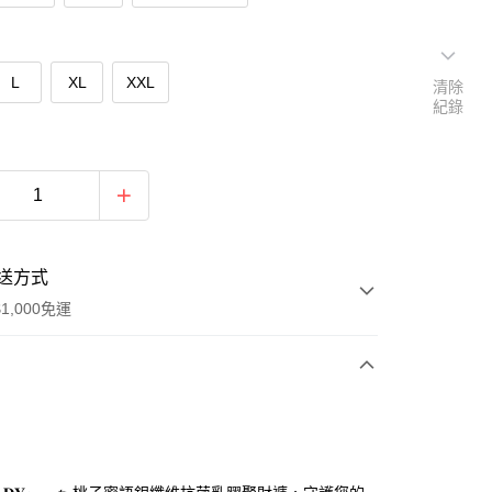
L
XL
XXL
清除
紀錄
送方式
1,000免運
次付款
付款