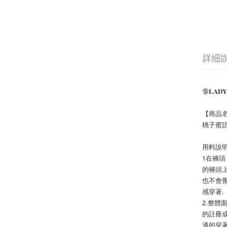
詳細
🔞𝐋𝐀𝐃𝐘𝓼
【商品名
桃子蜜語
用料說
1在褲
的褲頭
也不會
感穿著.
2.整
的註冊成
適的穿