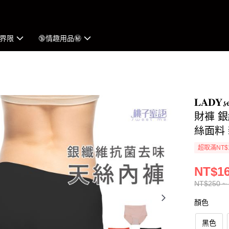
界限
🔞情趣用品㊙︎
𝐋𝐀𝐃
財褲 
絲面料
超取滿NT$
NT$16
NT$250 ~
顏色
黑色