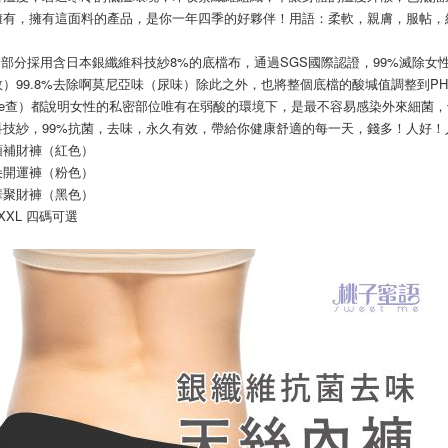
擁有，擁有這面料的產品，是你一年四季的好夥伴！用語：柔軟，親膚，服帖，
檔的部分採用含日本銀纖維科技紗8%的底檔布，通過SGS國際認證，99%滅除
）99.8%去除啊莫尼亞味（尿味）除此之外，也將整個底檔的酸堿值調整到PH
ogle查）都說明女性的私密部位唯有在弱酸的環境下，是最不容易感染外來細
科技紗，99%抗菌，去味，永久有效，帶給你健康舒適的每一天，錢多！人好！
頭補財褲（紅色）
朵開運褲（粉色）
華聚財褲（黑色）
L,XXL 四碼可選