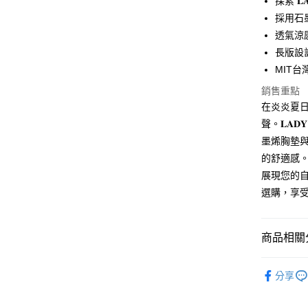
探索 𝐋
採用石
Apple Pay
透氣涼
街口支付
長版設
MIT
Google Pa
銷售重點
ATM付款
在炎炎夏
聲。𝐋𝐀
墨烯胸墊
運送方式
的舒適感
全家付款
展現您的
每筆NT$6
選購，享受
付款後全
每筆NT$6
商品相關分
7-11付款
◎男女貼
每筆NT$6
分享
付款後7-1