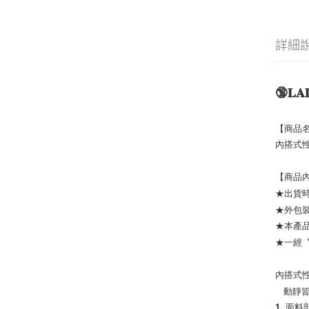
詳細
🔞𝐋𝐀𝐃
【商品名
內搭式
【商品內
★出貨時
★外包裝
★本產
★一經
內搭式
   
1. 面