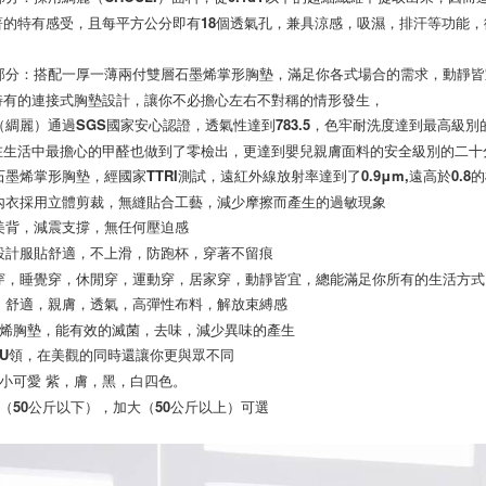
著的特有感受，且每平方公分即有18個透氣孔，兼具涼感，吸濕，排汗等功能
胸墊部分：搭配一厚一薄兩付雙層石墨烯掌形胸墊，滿足你各式場合的需求，動靜
特有的連接式胸墊設計，讓你不必擔心左右不對稱的情形發生，
料（綢麗）通過SGS國家安心認證，透氣性達到783.5，色牢耐洗度達到最高級
在生活中最擔心的甲醛也做到了零檢出，更達到嬰兒親膚面料的安全級別的二十
層石墨烯掌形胸墊，經國家TTRI測試，遠紅外線放射率達到了0.9μm,遠高於0
整件內衣採用立體剪裁，無縫貼合工藝，減少摩擦而產生的過敏現象
動美背，減震支撐，無任何壓迫感
體設計服貼舒適，不上滑，防跑杯，穿著不留痕
上班穿，睡覺穿，休閒穿，運動穿，居家穿，動靜皆宜，總能滿足你所有的生活方式
薄，舒適，親膚，透氣，高彈性布料，解放束縛感
石墨烯胸墊，能有效的滅菌，去味，減少異味的產生
性感U領，在美觀的同時還讓你更與眾不同
長版小可愛 紫，膚，黑，白四色。
均碼（50公斤以下），加大（50公斤以上）可選