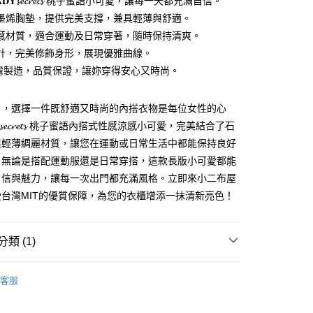
𝐀𝐃𝐘𝓼𝓮𝓬𝓻𝓮𝓽𝓼 桃子蜜語小可愛，讓每一天都充滿自信。
墨烯胸墊，提供完美支撐，兼具輕薄與舒適。
感材質，適合運動及日常穿著，隨時保持清爽。
計，完美修飾身形，展現優雅曲線。
台灣製造，品質保證，讓妳穿得安心又時尚。
y
日，選擇一件既舒適又時尚的內搭衣物是每位女性的心
𝐘𝓼𝓮𝓬𝓻𝓮𝓽𝓼 桃子蜜語內搭式性感涼感小可愛，完美結合了石
與輕薄綢麗材質，讓您在運動或日常生活中都能保持良好
。無論是搭配運動服還是日常穿搭，這款長版小可愛都能
取貨
自信與魅力，讓每一次出門都充滿風格。立即來小二布屋
0，滿NT$1,000(含以上)免運費
台灣MIT的優質保障，為您的衣櫃增添一抹清新亮色！
家取貨
0，滿NT$1,000(含以上)免運費
類 (1)
取貨
身衣物
0，滿NT$1,000(含以上)免運費
客服
1取貨