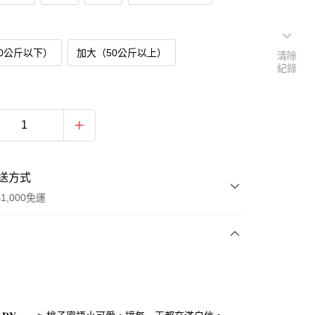
0公斤以下）
加大（50公斤以上）
清除
紀錄
送方式
1,000免運
次付款
付款