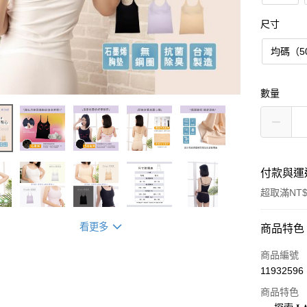
尺寸
均碼（5
數量
付款與運
超取滿NT$
看更多
付款方式
商品特色
信用卡一
商品編號
11932596
超商取貨
商品特色
LINE Pay