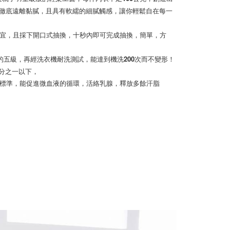
，徹底遠離黏膩，且具有軟繻的細膩觸感，讓你輕鬆自在每一
皆宜，且採下開口式抽換，十秒內即可完成抽換，簡單，方
別的五級，再經洗衣機耐洗測試，能達到機洗200次而不變形！
分之一以下，
.8的標準，能促進微血液的循環，活絡乳腺，釋放多餘汗脂