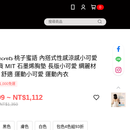
0
𝐘𝓼𝓮𝓬𝓻𝓮𝓽𝓼 桃子蜜語 內搭式性感涼感小可愛
 MIT 石墨烯胸墊 長版小可愛 綢麗材
薄 舒適 運動小可愛 運動內衣
1,000免運
9 ~ NT$1,112
 NT$1,350
黑色
膚色
白色
包色4色組93折