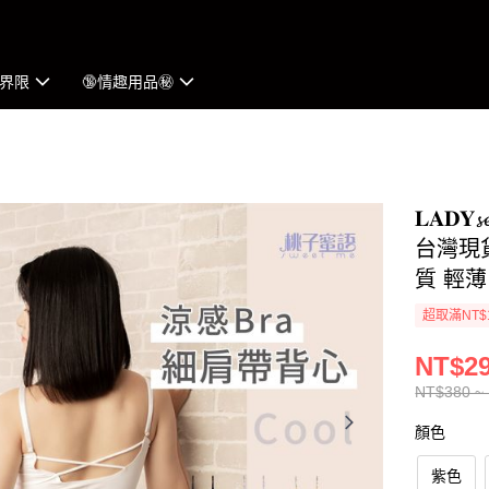
界限
🔞情趣用品㊙︎
𝐋𝐀𝐃
台灣現貨
質 輕
超取滿NT$
NT$29
NT$380 ~
顏色
紫色