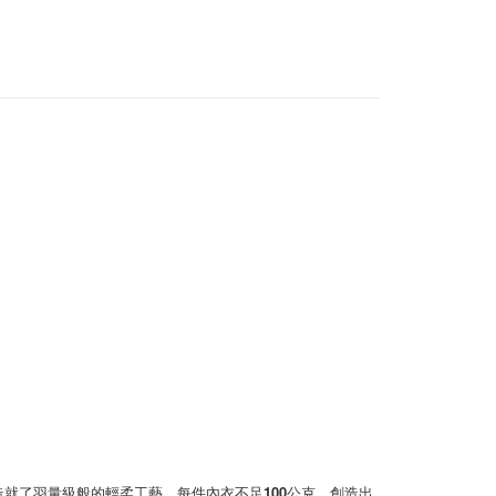
0，滿NT$1,000(含以上)免運費
20，滿NT$1,200(含以上)免運費
因而造就了羽量級般的輕柔工藝，每件內衣不足100公克，創造出