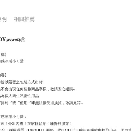
每筆NT$6
宅配
說明
相關推薦
每筆NT$1
𝓼𝓮𝓬𝓻𝓮𝓽𝓼㊙︎
稱】  
性感涼感小可愛
容】  
皆以隱密之包裝方式出貨   
不會出現任何情趣商品字樣，敬請安心選購~  
品為個人衛生私密性用品
〝拆封〞或〝使用〞即無法接受退換貨，敬請見諒~
性感涼感小可愛：
動靜皆宜！外出內搭！在家輕鬆穿！睡覺舒服穿！
料部分：採用綢麗（CHOULI）面料，從0.1dT以下的超細纖維中提取出來，