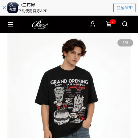
小二布屋
開啟APP
立刻使用官方APP
0
1
/
4