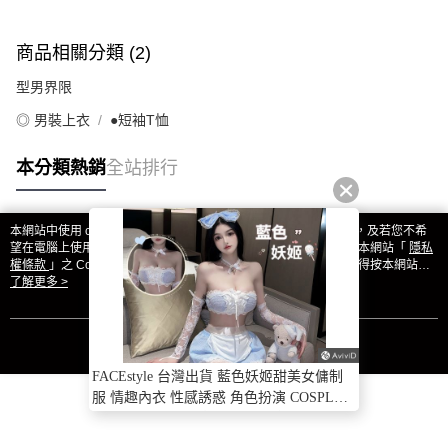
商品相關分類 (2)
型男界限
◎ 男裝上衣
●短袖T恤
本分類熱銷
全站排行
本網站中使用 cookie，欲查詢有關本網站使用 cookie 方式之詳情，及若您不希
熱門標籤
望在電腦上使用 cookie 時應如何變更電腦的 cookie 設定，請參閱本網站「
隱私
權條款
」之 Cookie 聲明。您繼續使用本網站即表示您同意本公司得按本網站使
用條款之 Cookie 聲明使用 cookie。
了解更多 >
我知道了
FACEstyle 台灣出貨 藍色妖姬甜美女傭制
服 情趣內衣 性感誘惑 角色扮演 COSPLAY
情趣用品 制服控 高級情趣性感内衣褲 床上
挑逗誘惑內褲 丁字褲 透視鏤空內褲 情趣內