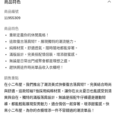
商品特色
信用卡一次付款
商品編號
超商取貨付款
11955309
LINE Pay
商品特色
Apple Pay
重新定義你的休閒風格！
這款復古落肩短T，展現獨特的潮流魅力。
街口支付
純棉材質，舒適透氣，隨時隨地都能穿著。
Google Pay
滿版設計，完美搭配情侶裝，增添甜蜜感。
無論是日常出門或聚會都是理想之選。
ATM付款
趕快將這件時尚單品收入衣櫃吧！
運送方式
銷售重點
全家付款取貨
在小二布屋，我們推出了潮流美式快餐復古落肩短T，完美結合時尚
每筆NT$60，滿NT$1,000(含以上)免運費
與舒適。這款短袖T恤採用純棉材質，讓你在炎炎夏日也能感受到清
爽與自在。獨特的滿版落肩設計，無論是搭配牛仔褲還是運動短
付款後全家取貨
褲，都能輕鬆展現型男魅力，適合情侶一起穿著，增添甜蜜感。快
每筆NT$60，滿NT$1,000(含以上)免運費
來小二布屋，為你的衣櫥增添一件不容錯過的潮流單品！