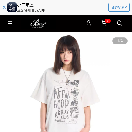
小二布屋
開啟APP
立刻使用官方APP
0
1
/
4