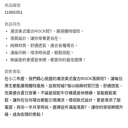
商品編號
超商取貨付款
11955351
LINE Pay
商品特色
Apple Pay
潮流美式復古ROCK短T，展現獨特個性。
落肩設計，讓你穿著更自在。
街口支付
純棉材質，舒適透氣，適合各種場合。
Google Pay
滿版印刷，增添時尚感，輕鬆搭配。
無論是約會還是休閒，都是你的最佳選擇！
ATM付款
銷售重點
運送方式
在小二布屋，我們精心挑選的潮流美式復古ROCK落肩短T，讓每位
全家付款取貨
男生都能展現獨特風格。這款短袖T恤以純棉材質打造，舒適透氣，
每筆NT$60，滿NT$1,000(含以上)免運費
完美適合夏日穿著。不論是搭配牛仔褲還是休閒褲，皆能輕鬆駕
馭，讓你在任何場合都能引領潮流。情侶款式設計，更是增添了甜
付款後全家取貨
蜜感，與另一半共享時尚。選擇這件滿版落肩T，讓你的穿搭瞬間升
每筆NT$60，滿NT$1,000(含以上)免運費
級，成為街頭的焦點！
7-11付款取貨