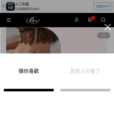
小二布屋
開啟APP
立刻使用官方APP
0
1
/
2