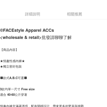
付款後7-11取貨
每筆NT$60，滿NT$1,000(含以上)免運費
詳細說明
相關推薦
宅配
每筆NT$120，滿NT$1,200(含以上)免運費
©FACEstyle Apparel ACCs  
<wholesale & retail>批發請聊聊了解                  
【商品內容】
★情趣性感內褲★
★獨立密封包裝
🔲款式A.B.C可選🔲
3款均單一尺寸 Free size
適合 40-60公斤穿著
情趣內褲充滿著誘惑，配有開檔設計，帶來更多的驚喜與挑戰。