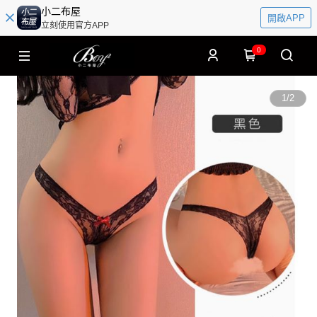
小二布屋
開啟APP
立刻使用官方APP
0
1
/
2