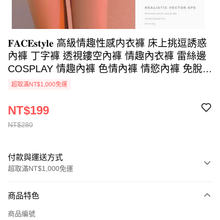
𝐅𝐀𝐂𝐄𝐬𝐭𝐲𝐥𝐞 高級情趣性感内衣褲 床上挑逗誘惑
內褲 丁字褲 透視鏤空內褲 情趣內衣褲 雷絲邊
COSPLAY 情趣內褲 色情內褲 情慾內褲 免脫內
褲 角色扮演 COSPLAY OL內褲 小三內褲 挑逗
超取滿NT$1,000免運
內褲 勾引內褲 (丁字褲款)
NT$199
NT$280
付款與運送方式
超取滿NT$1,000免運
付款方式
商品特色
信用卡一次付款
商品編號
超商取貨付款