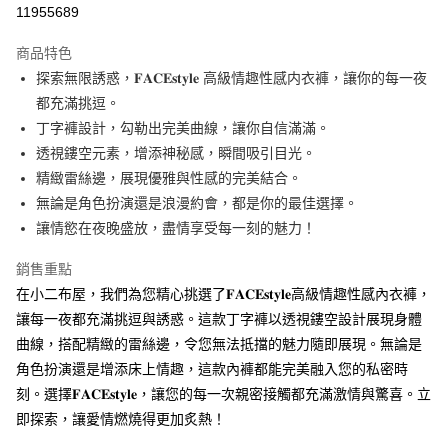
11955689
LINE Pay
商品特色
Apple Pay
探索無限誘惑，𝐅𝐀𝐂𝐄𝐬𝐭𝐲𝐥𝐞 高級情趣性感内衣褲，讓你的每一夜
都充滿挑逗。
街口支付
丁字褲設計，勾勒出完美曲線，讓你自信滿滿。
Google Pay
透視鏤空元素，增添神秘感，瞬間吸引目光。
精緻雷絲邊，展現優雅與性感的完美結合。
ATM付款
無論是角色扮演還是浪漫約會，都是你的最佳選擇。
讓情慾在夜晚盛放，盡情享受每一刻的魅力！
運送方式
全家付款取貨
銷售重點
每筆NT$60，滿NT$1,000(含以上)免運費
在小二布屋，我們為您精心挑選了𝐅𝐀𝐂𝐄𝐬𝐭𝐲𝐥𝐞高級情趣性感內衣褲，
讓每一夜都充滿挑逗與誘惑。這款丁字褲以透視鏤空設計展現身體
付款後全家取貨
曲線，搭配精緻的雷絲邊，令您無法抵擋的魅力隨即展現。無論是
每筆NT$60，滿NT$1,000(含以上)免運費
角色扮演還是增添床上情趣，這款內褲都能完美融入您的私密時
7-11付款取貨
刻。選擇𝐅𝐀𝐂𝐄𝐬𝐭𝐲𝐥𝐞，讓您的每一次親密接觸都充滿激情與驚喜。立
即探索，讓愛情燃燒得更加炙熱！
每筆NT$60，滿NT$1,000(含以上)免運費