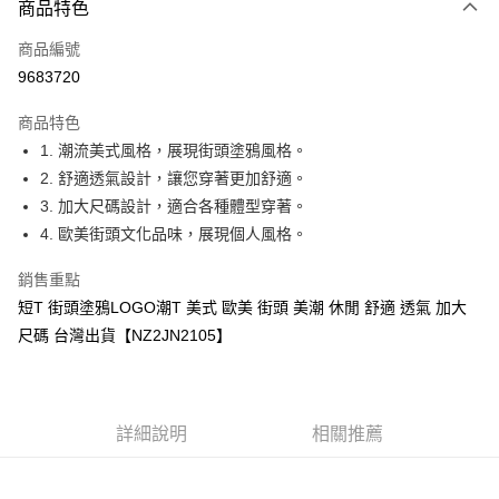
商品特色
信用卡一次付款
商品編號
超商取貨付款
9683720
LINE Pay
商品特色
Apple Pay
1. 潮流美式風格，展現街頭塗鴉風格。
2. 舒適透氣設計，讓您穿著更加舒適。
街口支付
3. 加大尺碼設計，適合各種體型穿著。
悠遊付
4. 歐美街頭文化品味，展現個人風格。
ATM付款
銷售重點
短T 街頭塗鴉LOGO潮T 美式 歐美 街頭 美潮 休閒 舒適 透氣 加大
運送方式
尺碼 台灣出貨【NZ2JN2105】
全家付款取貨
每筆NT$60，滿NT$1,000(含以上)免運費
付款後全家取貨
詳細說明
相關推薦
每筆NT$60，滿NT$1,000(含以上)免運費