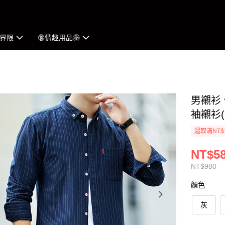
界限
🔞情趣用品㊙︎
男襯衫
袖襯衫(
超取滿NT$
NT$5
NT$980
顏色
灰