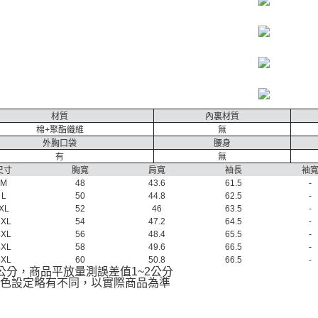
材質
內裏材質
棉+聚酯纖維
無
外胸口袋
腰身
有
無
尺寸
胸寬
肩寬
袖長
袖
M
48
43.6
61.5
-
L
50
44.8
62.5
-
XL
52
46
63.5
-
2XL
54
47.2
64.5
-
3XL
56
48.4
65.5
-
4XL
58
49.6
66.5
-
5XL
60
50.8
66.5
-
公分，商品平放量測誤差值1~2公分
顏色設定略有不同，以實際商品為準