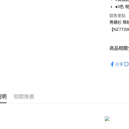
Apple Pay
●3色 
街口支付
銷售重點
男襯衫 條
悠遊付
【NZ7720
ATM付款
商品相關分
運送方式
型男界限
全家付款
分享
◎ 男裝上
每筆NT$6
付款後全
每筆NT$6
說明
相關推薦
7-11付款
每筆NT$6
付款後7-1
每筆NT$6