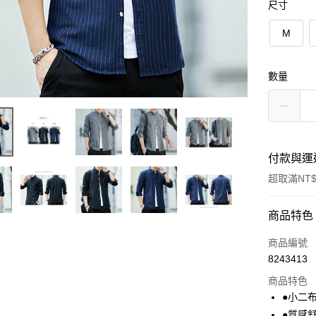
尺寸
M
數量
付款與運
超取滿NT$
付款方式
商品特色
信用卡一
商品編號
8243413
超商取貨
商品特色
LINE Pay
●小二布
●質感