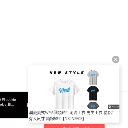
 cookie
kie 聲明
我知道了
官方APP
潮流美式WYA圓領短T 潮流上衣 男生上衣 情侶T
有大尺寸 純棉短T【NZJN2605】