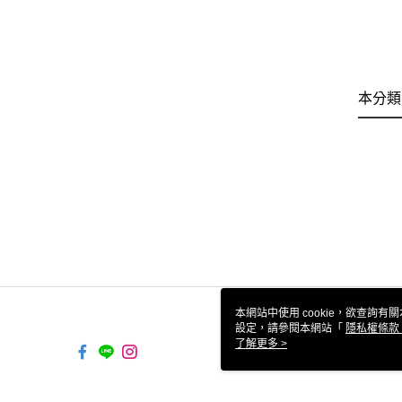
本分類
本網站中使用 cookie，欲查詢有關
設定，請參閱本網站「
隱私權條款
使用 cookie。
了解更多 >