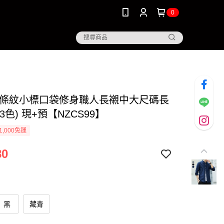
0
 條紋小標口袋修身職人長襯中大尺碼長
3色) 現+預【NZCS99】
1,000免運
80
黑
藏青