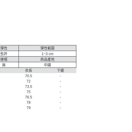
彈性
彈性範圍
些許
1~3 cm
連帽
商品產地
無
中國
寬
衣長
下擺
70.5
-
72
-
73.5
-
75
-
76.5
-
78
-
79
-