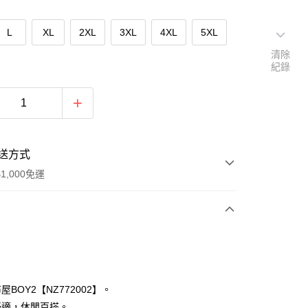
L
XL
2XL
3XL
4XL
5XL
清除
紀錄
送方式
1,000免運
次付款
付款
屋BOY2【NZ772002】。
舒適，休閒百搭。